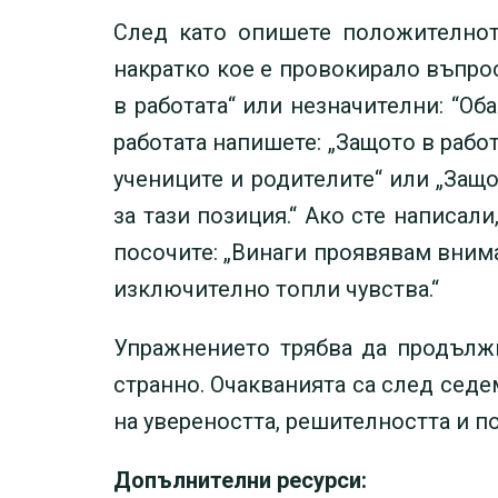
След като опишете положителното
накратко кое е провокирало въпро
в работата“ или незначителни: “Об
работата напишете: „Защото в раб
учениците и родителите“ или „Защ
за тази позиция.“ Ако сте написал
посочите: „Винаги проявявам внима
изключително топли чувства.“
Упражнението трябва да продължи
странно. Очакванията са след седе
на увереността, решителността и п
Допълнителни ресурси: