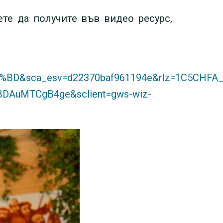
те да получите във видео ресурс,
&sca_esv=d22370baf961194e&rlz=1C5CHFA_
AuMTCgB4ge&sclient=gws-wiz-