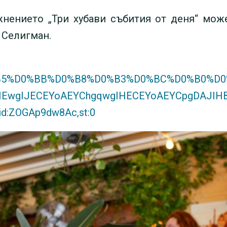
нението „Три хубави събития от деня“ може
 Селигман.
%B5%D0%BB%D0%B8%D0%B3%D0%BC%D0%B0%D0%BD
EwgIJECEYoAEYChgqwgIHECEYoAEYCpgDAJIHBD
vid:ZOGAp9dw8Ac,st:0