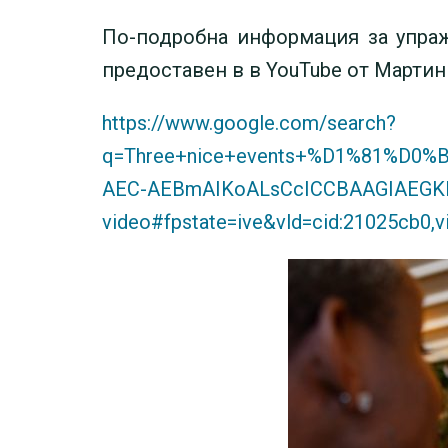
По-подробна информация за упраж
предоставен в в YouTube от Мартин
https://www.google.com/search?
q=Three+nice+events+%D1%81%D0
AEC-AEBmAIKoALsCcICCBAAGIAEGKI
video#fpstate=ive&vld=cid:21025cb0,