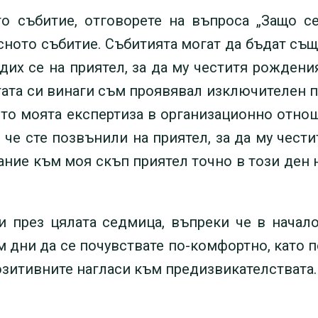
 събитие, отговорете на въпроса „Защо се 
сното събитие. Събитията могат да бъдат съ
адих се на приятел, за да му честитя рожден
отата си винаги съм проявявал изключителен
ото моята експертиза в организационно отно
и, че сте позвънили на приятел, за да му чест
ние към моя скъп приятел точно в този ден на
 през цялата седмица, въпреки че в начал
м дни да се почувствате по-комфортно, като 
озитивните нагласи към предизвикателствата.