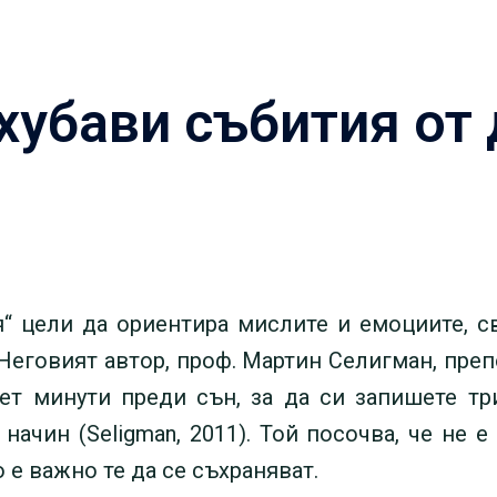
хубави събития от
я“ цели да ориентира мислите и емоциите, с
 Неговият автор, проф. Мартин Селигман, пре
ет минути преди сън, за да си запишете т
 начин (Seligman, 2011). Той посочва, че не 
 е важно те да се съхраняват.