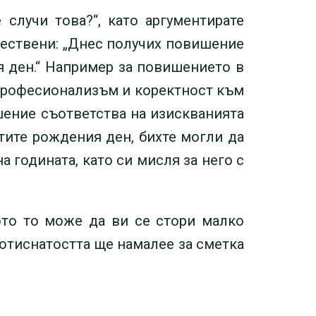
случи това?“, като аргументирате
ществени: „Днес получих повишение
ия ден.“ Например за повишението в
 професионализъм и коректност към
шение съответства на изискванията
итите рождения ден, бихте могли да
 годината, като си мисля за него с
ото то може да ви се стори малко
потиснатостта ще намалее за сметка