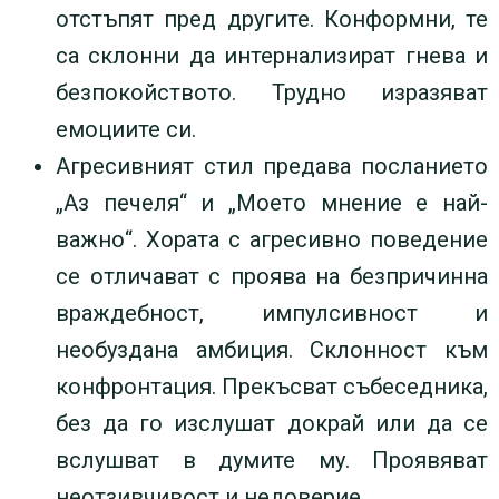
отстъпят пред другите. Конформни, те
са склонни да интернализират гнева и
безпокойството. Трудно изразяват
емоциите си.
Агресивният стил предава посланието
„Аз печеля“ и „Моето мнение е най-
важно“. Хората с агресивно поведение
се отличават с проява на безпричинна
враждебност, импулсивност и
необуздана амбиция. Склонност към
конфронтация. Прекъсват събеседника,
без да го изслушат докрай или да се
вслушват в думите му. Проявяват
неотзивчивост и недоверие.