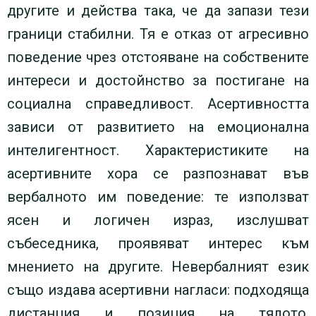
другите и действа така, че да запази тези
граници стабилни. Тя е отказ от агресивно
поведение чрез отстояване на собствените
интереси и достойнство за постигане на
социална справедливост. Асертивността
зависи от развитието на емоционална
интелигентност. Характеристиките на
асертивните хора се разпознават във
вербалното им поведение: те използват
ясен и логичен израз, изслушват
събеседника, проявяват интерес към
мнението на другите. Невербалният език
също издава асертивни нагласи: подходяща
дистанция и позиция на тялото,