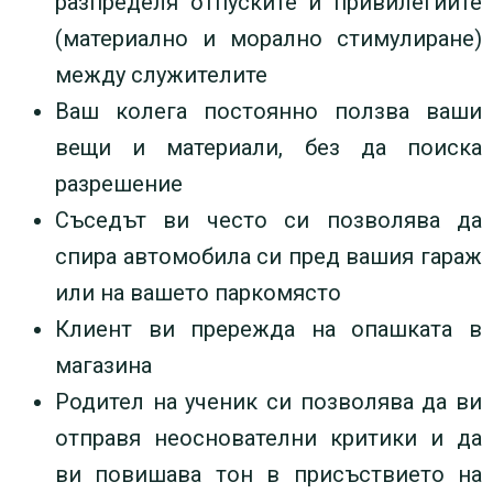
разпределя отпуските и привилегиите
(материално и морално стимулиране)
между служителите
Ваш колега постоянно ползва ваши
вещи и материали, без да поиска
разрешение
Съседът ви често си позволява да
спира автомобила си пред вашия гараж
или на вашето паркомясто
Клиент ви прережда на опашката в
магазина
Родител на ученик си позволява да ви
отправя неоснователни критики и да
ви повишава тон в присъствието на