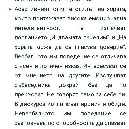
Асертивният стил е стилът на хората,
които притежават висока емоционална
интелигентност. Те излъчват
посланието „И двамата печелим“ и „На
хората може да се гласува доверие“.
Вербалното им поведение се отличава
с ясен и логичен изказ. Интересуват се
от мнението на другите. Изслушват
събеседника докрай, без да го
прекъсват. Не говорят само за себе си.
В дискурса им липсват ирония и обиди.
Невербалното им поведение се
разпознава по способността да спазват