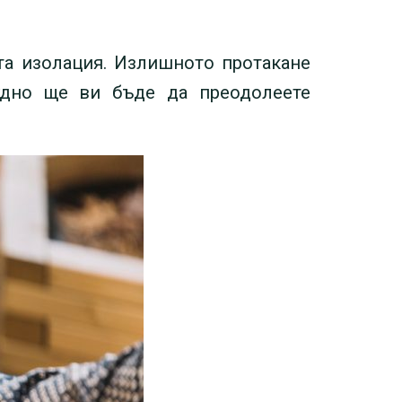
ата изолация. Излишното протакане
рудно ще ви бъде да преодолеете