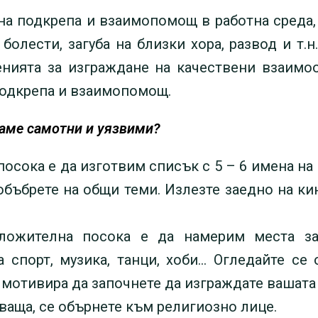
 на подкрепа и взаимопомощ в работна среда,
болести, загуба на близки хора, развод и т.н.
енията за изграждане на качествени взаимоо
подкрепа и взаимопомощ.
ваме самотни и уязвими?
посока е да изготвим списък с 5 – 6 имена на
побъбрете на общи теми. Излезте заедно на кин
оложителна посока е да намерим места з
 спорт, музика, танци, хоби… Огледайте се
 мотивира да започнете да изграждате вашат
ваща, се обърнете към религиозно лице.