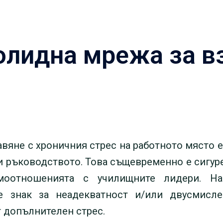
солидна мрежа за 
авяне с хроничния стрес на работното място 
 и ръководството. Това същевременно е сигур
моотношенията с училищните лидери. На
е знак за неадекватност и/или двусмисл
 допълнителен стрес.