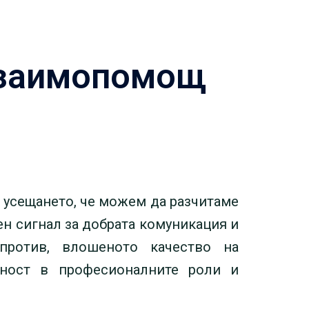
взаимопомощ
е усещането, че можем да разчитаме
ен сигнал за добрата комуникация и
против, влошеното качество на
еност в професионалните роли и