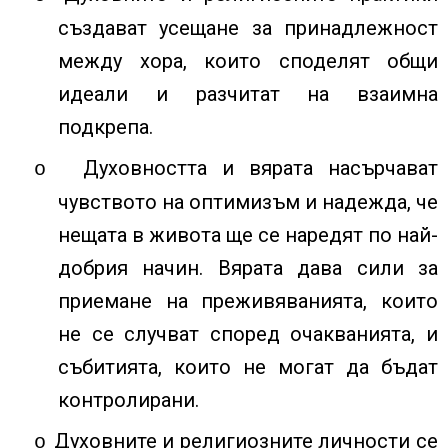
създават усещане за принадлежност
между хора, които споделят общи
идеали и разчитат на взаимна
подкрепа.
Духовността и вярата насърчават
o
чувството на оптимизъм и надежда, че
нещата в живота ще се наредят по най-
добрия начин. Вярата дава сили за
приемане на преживяванията, които
не се случват според очакванията, и
събитията, които не могат да бъдат
контролирани.
Духовните и религиозните личности се
o