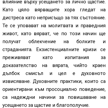
влияние върху усещането за лично щастие.
Като цяло вярващите хора гледат на
дистреса като неприсъщо за тях състояние.
Те се уповават на молитвата и праведния
живот, като вярват, че по този начин ще
получат облекчение на болките и
страданията. Екзистенциалните кризи се
преживяват като изпитания за
доказателство на вярата, чийто краен
дълбок смисъл и цел е духовното
извисяване. Духовните практики, които са
ориентирани към просоциално поведение,
са надеждни начини за повишаване на
усещането за щастие и благополучие.